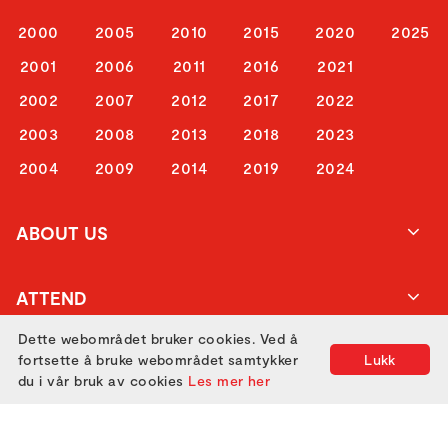
2000
2005
2010
2015
2020
2025
2001
2006
2011
2016
2021
2002
2007
2012
2017
2022
2003
2008
2013
2018
2023
2004
2009
2014
2019
2024
ABOUT US
ATTEND
Dette webområdet bruker cookies. Ved å
fortsette å bruke webområdet samtykker
Lukk
GET IN TOUCH
du i vår bruk av cookies
Les mer her