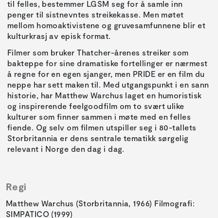
til felles, bestemmer LGSM seg for å samle inn
penger til sistnevntes streikekasse. Men møtet
mellom homoaktivistene og gruvesamfunnene blir et
kulturkrasj av episk format.
Filmer som bruker Thatcher-årenes streiker som
bakteppe for sine dramatiske fortellinger er nærmest
å regne for en egen sjanger, men PRIDE er en film du
neppe har sett maken til. Med utgangspunkt i en sann
historie, har Matthew Warchus laget en humoristisk
og inspirerende feelgoodfilm om to svært ulike
kulturer som finner sammen i møte med en felles
fiende. Og selv om filmen utspiller seg i 80-tallets
Storbritannia er dens sentrale tematikk sørgelig
relevant i Norge den dag i dag.
Regi
Matthew Warchus (Storbritannia, 1966) Filmografi:
SIMPATICO (1999)