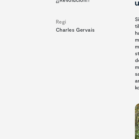
u
S
Regi
t
Charles Gervais
h
m
m
s
d
m
s
a
k