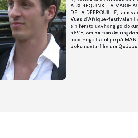
AUX REQUINS, LA MAGIE A
DE LA DÉBROUILLE, som vant
Vues d’Afrique-festivalen i
sin første uavhengige dok
RÊVE, om haitianske ungdom
med Hugo Latulipe på MANI
dokumentarfilm om Québecs