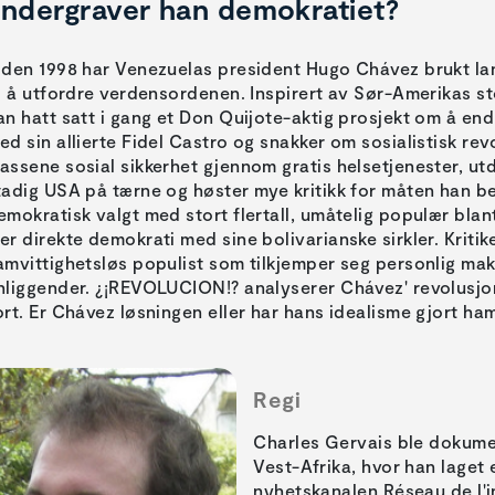
ndergraver han demokratiet?
iden 1998 har Venezuelas president Hugo Chávez brukt l
il å utfordre verdensordenen. Inspirert av Sør-Amerikas st
an hatt satt i gang et Don Quijote-aktig prosjekt om å end
ed sin allierte Fidel Castro og snakker om sosialistisk revo
assene sosial sikkerhet gjennom gratis helsetjenester, ut
tadig USA på tærne og høster mye kritikk for måten han b
emokratisk valgt med stort flertall, umåtelig populær blan
er direkte demokrati med sine bolivarianske sirkler. Kritik
amvittighetsløs populist som tilkjemper seg personlig mak
nliggender. ¿¡REVOLUCION!? analyserer Chávez' revolusjon.
ort. Er Chávez løsningen eller har hans idealisme gjort ha
Regi
Charles Gervais ble dokumen
Vest-Afrika, hvor han laget 
nyhetskanalen Réseau de l'