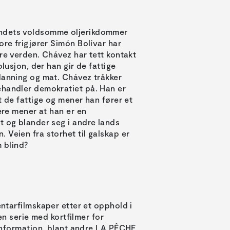
andets voldsomme oljerikdommer
ore frigjører Simón Bolívar har
re verden. Chávez har tett kontakt
lusjon, der han gir de fattige
danning og mat. Chávez tråkker
ehandler demokratiet på. Han er
t de fattige og mener han fører et
ere mener at han er en
t og blander seg i andre lands
 Veien fra storhet til galskap er
m blind?
tarfilmskaper etter et opphold i
en serie med kortfilmer for
information, blant andre LA PÊCHE