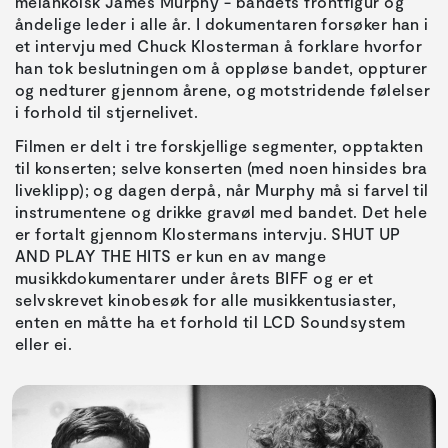
melankolsk James Murphy - bandets frontfigur og
åndelige leder i alle år. I dokumentaren forsøker han i
et intervju med Chuck Klosterman å forklare hvorfor
han tok beslutningen om å oppløse bandet, oppturer
og nedturer gjennom årene, og motstridende følelser
i forhold til stjernelivet.
Filmen er delt i tre forskjellige segmenter, opptakten
til konserten; selve konserten (med noen hinsides bra
liveklipp); og dagen derpå, når Murphy må si farvel til
instrumentene og drikke gravøl med bandet. Det hele
er fortalt gjennom Klostermans intervju. SHUT UP
AND PLAY THE HITS er kun en av mange
musikkdokumentarer under årets BIFF og er et
selvskrevet kinobesøk for alle musikkentusiaster,
enten en måtte ha et forhold til LCD Soundsystem
eller ei.