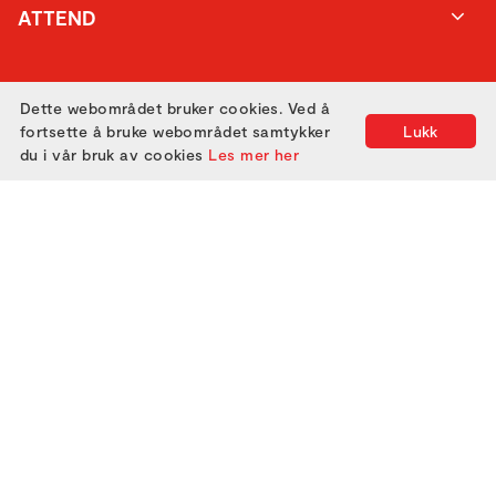
ATTEND
GET IN TOUCH
Dette webområdet bruker cookies. Ved å
fortsette å bruke webområdet samtykker
Lukk
du i vår bruk av cookies
Les mer her
Utviklet med
av
Filmgrail!