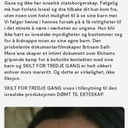
Gaza og ikke har israelsk statsborgerskap. Følgelig
må hun forlate Israel og dra tilbake dit hun kom fra,
uten noen som helst mulighet til å se sine barn mer.
Vi følger henne i hennes forsøk på å få rettigheter til
i det minste å være i nærheten av ungene. Hun blir
ikke hørt av israelske myndigheter og bestemmer seg
for å kidnappe noen av sine egne barn. Den
prisbelønte dokumentarfilmskaper Ibtisam Salh
Mara’ana skaper et intimt dokument over Khitams
gripende kamp for å beholde kontakten med sine
barn og SKILT FOR TREDJE GANG er helt sikkert
enhver mors mareritt. Og dette er virkelighet, ikke
fiksjon.
SKILT FOR TREDJE GANG vises i tilknytning til den
israelske produksjonen DØMT TIL EKTESKAP.