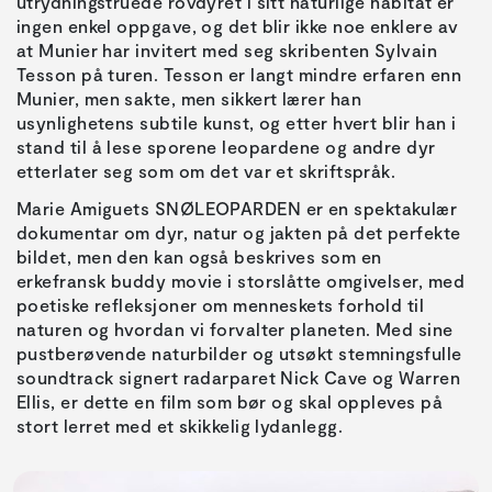
utrydningstruede rovdyret i sitt naturlige habitat er
ingen enkel oppgave, og det blir ikke noe enklere av
at Munier har invitert med seg skribenten Sylvain
Tesson på turen. Tesson er langt mindre erfaren enn
Munier, men sakte, men sikkert lærer han
usynlighetens subtile kunst, og etter hvert blir han i
stand til å lese sporene leopardene og andre dyr
etterlater seg som om det var et skriftspråk.
Marie Amiguets SNØLEOPARDEN er en spektakulær
dokumentar om dyr, natur og jakten på det perfekte
bildet, men den kan også beskrives som en
erkefransk buddy movie i storslåtte omgivelser, med
poetiske refleksjoner om menneskets forhold til
naturen og hvordan vi forvalter planeten. Med sine
pustberøvende naturbilder og utsøkt stemningsfulle
soundtrack signert radarparet Nick Cave og Warren
Ellis, er dette en film som bør og skal oppleves på
stort lerret med et skikkelig lydanlegg.