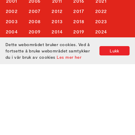
2001
2006
2011
2016
2021
2002
2007
2012
2017
2022
2003
2008
2013
2018
2023
2004
2009
2014
2019
2024
Dette webområdet bruker cookies. Ved å
ABOUT US
fortsette å bruke webområdet samtykker
Lukk
du i vår bruk av cookies
Les mer her
ATTEND
GET IN TOUCH