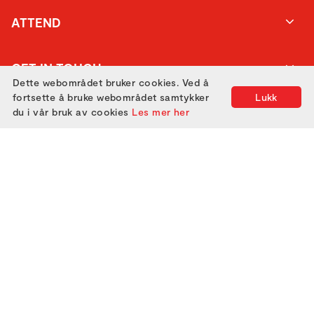
ATTEND
GET IN TOUCH
Dette webområdet bruker cookies. Ved å
fortsette å bruke webområdet samtykker
Lukk
du i vår bruk av cookies
Les mer her
Utviklet med
av
Filmgrail!