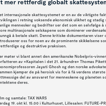
t mer rettferdig globalt skattesyste
et internasjonale skattesystemet er en av de viktigste fa
tviklingen i retning voksende økonomisk ulikhet og stadig 
anlige mennesker og bedrifter ser det som en selvfølge å s
tore multinasjonale selskapene som dominerer verdensøko
 unngå å betale skatt. Denne kritiske dokumentaren viser 
ntroduserer oss for noen av de prominente skikkelsene so
rettferdige og destruktive praksisen.
er møter vi blant annet den amerikanske Nobelpris-vinner
orfatteren av «Kapitalen i det 21. århundre» Thomas Pikett
konomiprofessoren Jayati Ghosh og den norske advokaten
ammen kjemper de på heroisk vis for å få verdens største k
ettmessige del av ansvaret for menneskene og planeten so
nntektene deres.
ilm og samtale: TAX WARS
ørdag 19. okt kl. 15.00 i Kulturhuset, Lillesalen: FUTUR