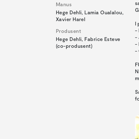
s
Manus
G
Hege Dehli, Lamia Oualalou,
Xavier Harel
I
-
Produsent
-
Hege Dehli, Fabrice Esteve
-
(co-produsent)
-
F
N
m
S
f