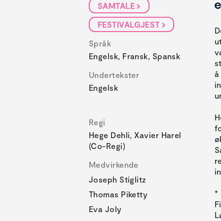
e
SAMTALE
FESTIVALGJEST
D
u
Språk
v
Engelsk, Fransk, Spansk
s
å
Undertekster
i
Engelsk
u
H
Regi
f
Hege Dehli, Xavier Harel
ø
(co-Regi)
S
r
Medvirkende
i
Joseph Stiglitz
*
Thomas Piketty
F
Eva Joly
L