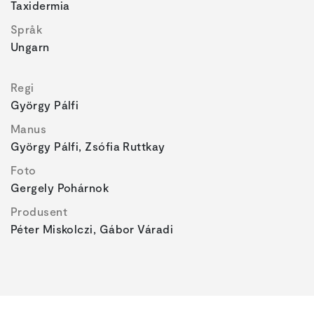
Taxidermia
Språk
Ungarn
Regi
György Pálfi
Manus
György Pálfi, Zsófia Ruttkay
Foto
Gergely Pohárnok
Produsent
Péter Miskolczi, Gábor Váradi