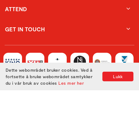
ATTEND
GET IN TOUCH
Dette webområdet bruker cookies. Ved å
fortsette å bruke webområdet samtykker
Lukk
du i vår bruk av cookies
Les mer her
Utviklet med
av
Filmgrail!