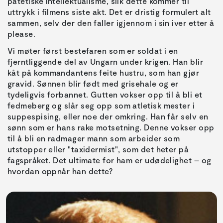
patetiske intellektualisme, slik dette kommer til
uttrykk i filmens siste akt. Det er dristig formulert alt
sammen, selv der den faller igjennom i sin iver etter å
please.
Vi møter først bestefaren som er soldat i en
fjerntliggende del av Ungarn under krigen. Han blir
kåt på kommandantens feite hustru, som han gjør
gravid. Sønnen blir født med grisehale og er
tydeligvis forbannet. Gutten vokser opp til å bli et
fedmeberg og slår seg opp som atletisk mester i
suppespising, eller noe der omkring. Han får selv en
sønn som er hans rake motsetning. Denne vokser opp
til å bli en radmager mann som arbeider som
utstopper eller "taxidermist", som det heter på
fagspråket. Det ultimate for ham er udødelighet – og
hvordan oppnår han dette?