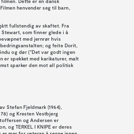
 filmen. Dette er en dansk
Filmen henvender seg til barn,
gått fullstendig av skaftet. Fra
 Stewart, som finner glede i å
bevæpnet med jernrør hvis
rbedringsanstalten; og feite Dorit,
vindu og dør ("Det var godt ingen
en er spekket med karikaturer, malt
emst sparker den mot all politisk
av Stefan Fjeldmark (1964),
978) og Kresten Vestbjerg
stoffersen og Andersen er
on, og TERKEL I KNIPE er deres
k er mer for veteran å regne innen