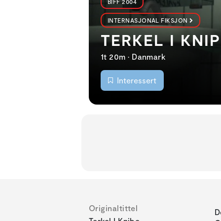
BIFF 2004
INTERNASJONAL FIKSJON
TERKEL I KNI
1t 20m • Danmark
Interessert
Originaltittel
D
Terkel I Knibe