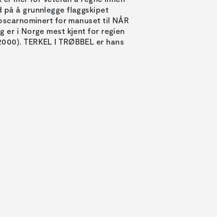
 på å grunnlegge flaggskipet
e oscarnominert for manuset til NÅR
g er i Norge mest kjent for regien
2000). TERKEL I TRØBBEL er hans