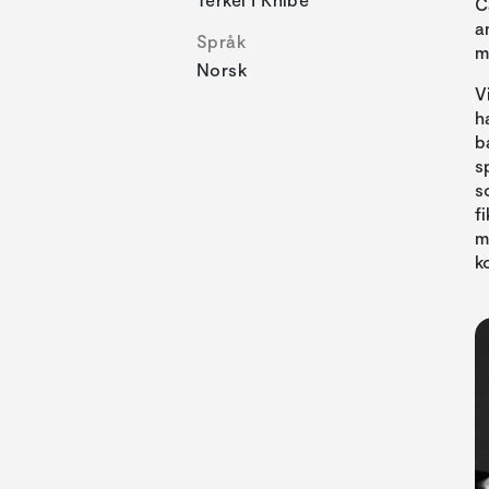
C
a
Språk
m
Norsk
V
h
b
s
s
f
m
k