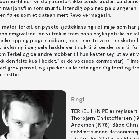
aprino-filmer, vil du garantert ikke sende poden på denne
nimasjonsfilm som snur fullstendig opp ned på sjangeren. 
en føles som et dataanimert Revolvermagasin.
i møter Terkel, en pysete sjetteklassing i et miljø som har 
ans omgivelser kan vi trekke frem hans psykopatiske onkel
anke opp og plage småbarn; hans eneste venn, en skater 
pråkføring i seg selv hadde vært nok til å sende ham til fo
om Terkel og de andre mobber til hun kaster seg ut av et 
ikk den feite kua i hodet," er de voksnes kommentar). Film
ed grov pensel, og sparker i alle retninger. Og først og fr
orrekthet.
Regi
TERKEL I KNIPE er regissert 
Thorbjørn Christoffersen (1
Andersen (1978). Både Chri
selvlærte innen dataanimasj
første film. Stefan Fjeldmar