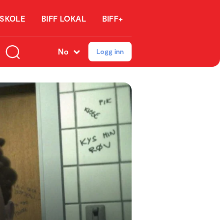
 SKOLE
BIFF LOKAL
BIFF+
No
Logg inn