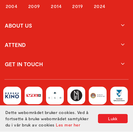
2004
2009
2014
2019
2024
ABOUT US
ATTEND
GET IN TOUCH
Dette webområdet bruker cookies. Ved å
fortsette å bruke webområdet samtykker
Lukk
du i vår bruk av cookies
Les mer her