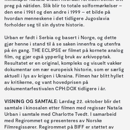
preg på nåtiden. Slik blir to totale solformørkelser –
den ene i 1961 og den andre i 1999 – et bilde på
hvordan menneskene i det tidligere Jugoslavia
forholder seg til sin dystre historie.
Urban er født i Serbia og basert i Norge, og dette
gjør henne i stand til å se saken innenfra og utenfra
på én gang. THE ECLIPSE er filmet på kornete analog
film, og gjør også ypperlig bruk av arkivopptak.
Resultatet er en original, kompleks og visuelt vakker
dokumentar om nær europeisk historie, som er særlig
aktuell i lys av krigen i Ukraina. Filmen har blitt hyllet
av kritikerne, og vant hovedprisen på
dokumentarfestivalen CPH:DOX tidligere i år.
VISNING OG SAMTALE:
Lørdag 22. oktober blir det
samtale i kinosalen etter filmen med regissør Nataša
Urban i samtale med Charlotte Tvedt. I samarbeid
med Regirommet og presenteres av Norske
Filmregissører. Regirommet på BIFF er støttet av