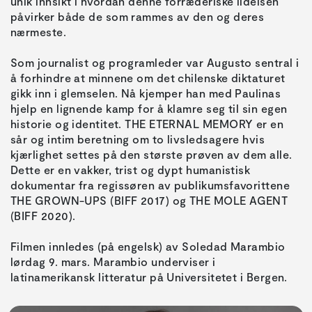
unik innsikt i hvordan denne forræderiske lidelsen
påvirker både de som rammes av den og deres
nærmeste.
Som journalist og programleder var Augusto sentral i
å forhindre at minnene om det chilenske diktaturet
gikk inn i glemselen. Nå kjemper han med Paulinas
hjelp en lignende kamp for å klamre seg til sin egen
historie og identitet. THE ETERNAL MEMORY er en
sår og intim beretning om to livsledsagere hvis
kjærlighet settes på den største prøven av dem alle.
Dette er en vakker, trist og dypt humanistisk
dokumentar fra regissøren av publikumsfavorittene
THE GROWN-UPS (BIFF 2017) og THE MOLE AGENT
(BIFF 2020).
Filmen innledes (på engelsk) av Soledad Marambio
lørdag 9. mars. Marambio underviser i
latinamerikansk litteratur på Universitetet i Bergen.