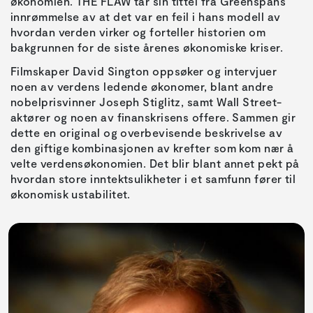
økonomien. THE FLAW tar sin tittel fra Greenspans
innrømmelse av at det var en feil i hans modell av
hvordan verden virker og forteller historien om
bakgrunnen for de siste årenes økonomiske kriser.
Filmskaper David Sington oppsøker og intervjuer
noen av verdens ledende økonomer, blant andre
nobelprisvinner Joseph Stiglitz, samt Wall Street-
aktører og noen av finanskrisens offere. Sammen gir
dette en original og overbevisende beskrivelse av
den giftige kombinasjonen av krefter som kom nær å
velte verdensøkonomien. Det blir blant annet pekt på
hvordan store inntektsulikheter i et samfunn fører til
økonomisk ustabilitet.