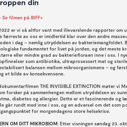
roppen din
> Se filmen på BIFF+
 2022 er vi så altfor vant med illevarslende rapporter om 
e færreste av oss er imidlertid klar over den andre masse
loden i dag – nemlig utryddelsen av bakteriemangfoldet. Ba
iologiske fundamentet for livet på jorden, og det meste 
 større eller mindre grad av bakteriefloraen inne i oss. I n
ppfinnelser som antibiotika, ultraprosessert mat og steril
estabilisert balansen mellom mikroorganismene – og førs
eg et bilde av konsekvensene.
 dokumentarfilmen THE INVISIBLE EXTINCTION møter vi Ma
om forsker på sammenhengen mellom utryddelsen av sun
stma, diabetes og allergier. Dette er et fascinerende og læ
lle går rundt med inne i oss, og en advarsel om det som p
tgangspunktet for morgendagens store helsekrise.
ERN OM DITT MIKROBIOM
: Etter visningen søndag 23. ok