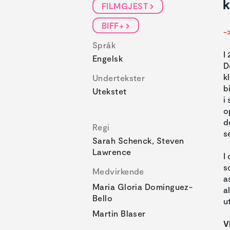
k
FILMGJEST
BIFF+
-
Språk
I
Engelsk
D
k
Undertekster
b
Utekstet
i
o
d
Regi
s
Sarah Schenck, Steven
Lawrence
I
s
Medvirkende
a
Maria Gloria Dominguez-
a
Bello
u
Martin Blaser
V