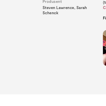
Produsent
(
Steven Lawrence, Sarah
C
Schenck
F