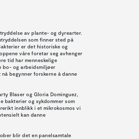
utryddelse av plante- og dyrearter.
utryddelsen som finner sted på
kterier er det historiske og
kroppene våre foretar seg avhenger
yere tid har menneskelige
e bo- og arbeidsmiljøer
t nå begynner forskerne å danne
rty Blaser og Gloria Dominguez,
ne bakterier og sykdommer som
rerikt innblikk i et mikrokosmos vi
otensielt kan danne
tober blir det en panelsamtale