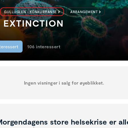
GULLUGLEN - KONKURRANSE
ARRANGEMENT
E EXTINCTION
teressert
106 interessert
Ingen visninger i salg for øyeblikket.
orgendagens store helsekrise er alle