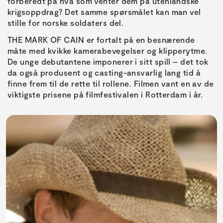
forberedt på hva som venter dem på utenlandske
krigsoppdrag? Det samme spørsmålet kan man vel
stille for norske soldaters del.
THE MARK OF CAIN er fortalt på en besnærende
måte med kvikke kamerabevegelser og klipperytme.
De unge debutantene imponerer i sitt spill – det tok
da også produsent og casting-ansvarlig lang tid å
finne frem til de rette til rollene. Filmen vant en av de
viktigste prisene på filmfestivalen i Rotterdam i år.