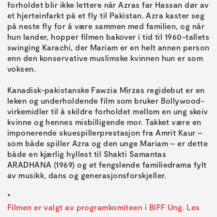
forholdet blir ikke lettere når Azras far Hassan dør av
et hjerteinfarkt på et fly til Pakistan. Azra kaster seg
på neste fly for å være sammen med familien, og når
hun lander, hopper filmen bakover i tid til 1960-tallets
swinging Karachi, der Mariam er en helt annen person
enn den konservative muslimske kvinnen hun er som
voksen.
Kanadisk-pakistanske Fawzia Mirzas regidebut er en
leken og underholdende film som bruker Bollywood-
virkemidler til å skildre forholdet mellom en ung skeiv
kvinne og hennes misbilligende mor. Takket være en
imponerende skuespillerprestasjon fra Amrit Kaur –
som både spiller Azra og den unge Mariam – er dette
både en kjærlig hyllest til Shakti Samantas
ARADHANA (1969) og et fengslende familiedrama fylt
av musikk, dans og generasjonsforskjeller.
Filmen er valgt av programkomiteen i BIFF Ung. Les