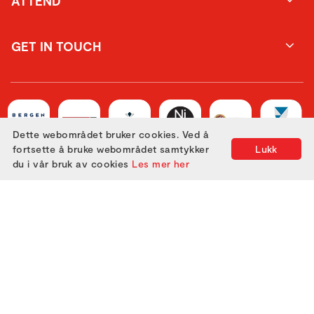
ATTEND
GET IN TOUCH
Dette webområdet bruker cookies. Ved å
fortsette å bruke webområdet samtykker
Lukk
du i vår bruk av cookies
Les mer her
Utviklet med
av
Filmgrail!