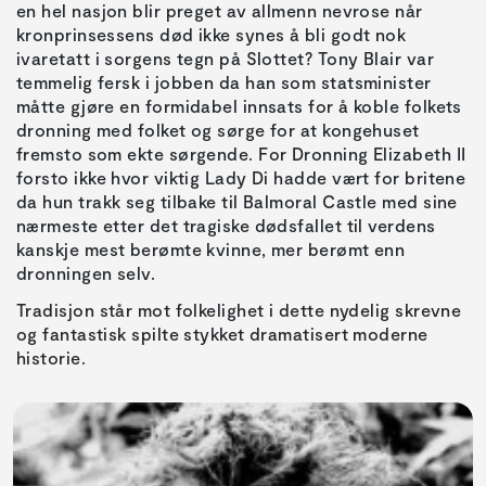
en hel nasjon blir preget av allmenn nevrose når
kronprinsessens død ikke synes å bli godt nok
ivaretatt i sorgens tegn på Slottet? Tony Blair var
temmelig fersk i jobben da han som statsminister
måtte gjøre en formidabel innsats for å koble folkets
dronning med folket og sørge for at kongehuset
fremsto som ekte sørgende. For Dronning Elizabeth II
forsto ikke hvor viktig Lady Di hadde vært for britene
da hun trakk seg tilbake til Balmoral Castle med sine
nærmeste etter det tragiske dødsfallet til verdens
kanskje mest berømte kvinne, mer berømt enn
dronningen selv.
Tradisjon står mot folkelighet i dette nydelig skrevne
og fantastisk spilte stykket dramatisert moderne
historie.