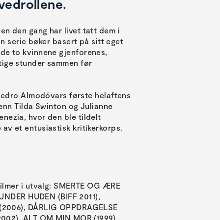
vedrollene.
en den gang har livet tatt dem i
en serie bøker basert på sitt eget
 de to kvinnene gjenforenes,
ktige stunder sammen før
dro Almodóvars første helaftens
e enn Tilda Swinton og Julianne
nezia, hvor den ble tildelt
v et entusiastisk kritikerkorps.
Filmer i utvalg: SMERTE OG ÆRE
, UNDER HUDEN (BIFF 2011),
 (2006), DÅRLIG OPPDRAGELSE
2002), ALT OM MIN MOR (1999),