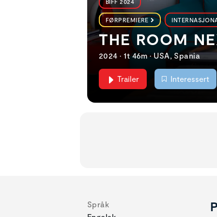
BIFF 2024
FØRPREMIERE
INTERNASJONA
THE ROOM N
2024 • 1t 46m • USA, Spania
Trailer
Interessert
P
Språk
Engelsk