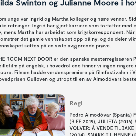
ilda Swinton og Julianne Moore i ho
om unge var Ingrid og Martha kolleger og nære venner. Sid
like retninger: Ingrid har gjort karriere som forfatter med 
iv, mens Martha har arbeidet som krigskorrespondent. Når
lomstrer det gamle vennskapet opp på ny, og de deler vi
ennskapet settes på en siste avgjørende prøve.
HE ROOM NEXT DOOR er den spanske mesterregissøren Pe
pillefilm på engelsk, i hovedrollene finner vi ingen ringer
oore. Filmen hadde verdenspremiere på filmfestivalen i Ve
ovedprisen Gulløven og utropt til en av Almodóvars beste a
Regi
Pedro Almodóvar (Spania) 
(BIFF 2019), JULIETA (2016)
VOLVER: Å VENDE TILBAKE
(2004), SNAKK TIL HENNE (