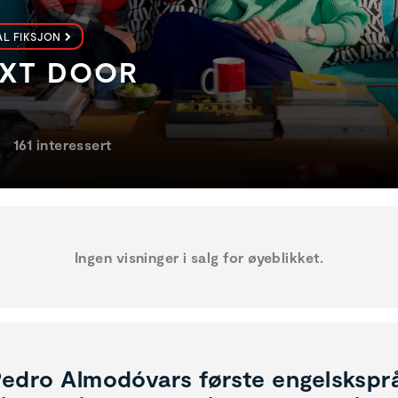
L FIKSJON
EXT DOOR
161 interessert
Ingen visninger i salg for øyeblikket.
edro Almodóvars første engelskspråk