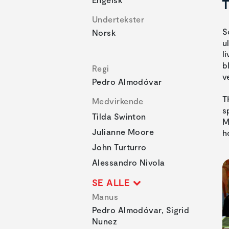
T
Undertekster
S
Norsk
u
l
b
Regi
v
Pedro Almodóvar
T
Medvirkende
s
Tilda Swinton
M
Julianne Moore
h
John Turturro
Alessandro Nivola
SE ALLE
Manus
Pedro Almodóvar, Sigrid
Nunez