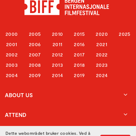
2000
2005
2010
2015
2020
2025
2001
2006
2011
2016
2021
2002
2007
2012
2017
2022
2003
2008
2013
2018
2023
2004
2009
2014
2019
2024
ABOUT US
ATTEND
Dette webområdet bruker cookies. Ved å
GET IN TOUCH