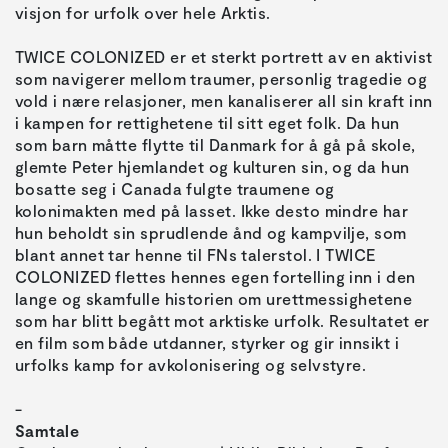
visjon for urfolk over hele Arktis.
TWICE COLONIZED er et sterkt portrett av en aktivist
som navigerer mellom traumer, personlig tragedie og
vold i nære relasjoner, men kanaliserer all sin kraft inn
i kampen for rettighetene til sitt eget folk. Da hun
som barn måtte flytte til Danmark for å gå på skole,
glemte Peter hjemlandet og kulturen sin, og da hun
bosatte seg i Canada fulgte traumene og
kolonimakten med på lasset. Ikke desto mindre har
hun beholdt sin sprudlende ånd og kampvilje, som
blant annet tar henne til FNs talerstol. I TWICE
COLONIZED flettes hennes egen fortelling inn i den
lange og skamfulle historien om urettmessighetene
som har blitt begått mot arktiske urfolk. Resultatet er
en film som både utdanner, styrker og gir innsikt i
urfolks kamp for avkolonisering og selvstyre.
Samtale