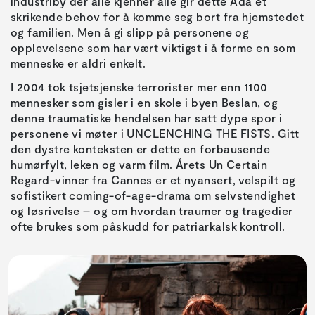
industriby der alle kjenner alle gir dette Ada et
skrikende behov for å komme seg bort fra hjemstedet
og familien. Men å gi slipp på personene og
opplevelsene som har vært viktigst i å forme en som
menneske er aldri enkelt.
I 2004 tok tsjetsjenske terrorister mer enn 1100
mennesker som gisler i en skole i byen Beslan, og
denne traumatiske hendelsen har satt dype spor i
personene vi møter i UNCLENCHING THE FISTS. Gitt
den dystre konteksten er dette en forbausende
humørfylt, leken og varm film. Årets Un Certain
Regard-vinner fra Cannes er et nyansert, velspilt og
sofistikert coming-of-age-drama om selvstendighet
og løsrivelse – og om hvordan traumer og tragedier
ofte brukes som påskudd for patriarkalsk kontroll.