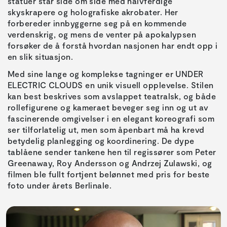
statuer står side om side med halvferdige
skyskrapere og holografiske akrobater. Her
forbereder innbyggerne seg på en kommende
verdenskrig, og mens de venter på apokalypsen
forsøker de å forstå hvordan nasjonen har endt opp i
en slik situasjon.
Med sine lange og komplekse tagninger er UNDER
ELECTRIC CLOUDS en unik visuell opplevelse. Stilen
kan best beskrives som avslappet teatralsk, og både
rollefigurene og kameraet beveger seg inn og ut av
fascinerende omgivelser i en elegant koreografi som
ser tilforlatelig ut, men som åpenbart må ha krevd
betydelig planlegging og koordinering. De dype
tablåene sender tankene hen til regissører som Peter
Greenaway, Roy Andersson og Andrzej Zulawski, og
filmen ble fullt fortjent belønnet med pris for beste
foto under årets Berlinale.