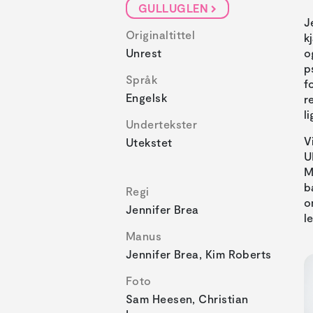
GULLUGLEN
J
Originaltittel
k
Unrest
o
p
Språk
f
Engelsk
r
l
Undertekster
V
Utekstet
U
M
b
Regi
o
Jennifer Brea
l
Manus
Jennifer Brea, Kim Roberts
Foto
Sam Heesen, Christian