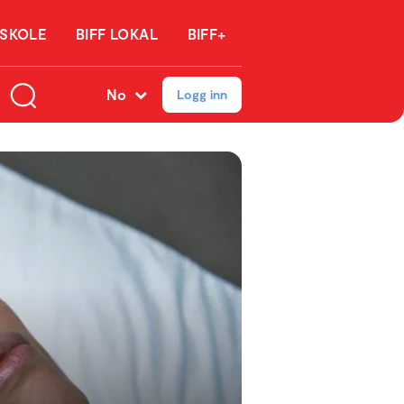
 SKOLE
BIFF LOKAL
BIFF+
No
Logg inn