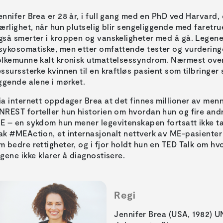
ennifer Brea er 28 år, i full gang med en PhD ved Harvard, 
jærlighet, når hun plutselig blir sengeliggende med faretru
gså smerter i kroppen og vanskeligheter med å gå. Legen
sykosomatiske, men etter omfattende tester og vurdering
olkemunne kalt kronisk utmattelsessyndrom. Nærmest ove
essurssterke kvinnen til en kraftløs pasient som tilbringer 
iggende alene i mørket.
ia internett oppdager Brea at det finnes millioner av menn
NREST forteller hun historien om hvordan hun og fire andr
E – en sykdom hun mener legevitenskapen fortsatt ikke tar
ak #MEAction, et internasjonalt nettverk av ME-pasiente
m bedre rettigheter, og i fjor holdt hun en TED Talk om h
egene ikke klarer å diagnostisere.
Regi
Jennifer Brea (USA, 1982) U