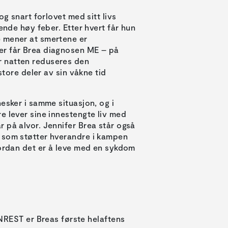
og snart forlovet med sitt livs
ende høy feber. Etter hvert får hun
e mener at smertene er
er får Brea diagnosen ME – på
r natten reduseres den
store deler av sin våkne tid
esker i samme situasjon, og i
e lever sine innestengte liv med
 på alvor. Jennifer Brea står også
r som støtter hverandre i kampen
vordan det er å leve med en sykdom
NREST er Breas første helaftens