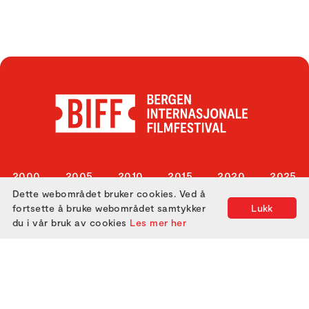
2000
2005
2010
2015
2020
2025
Dette webområdet bruker cookies. Ved å
2001
2006
2011
2016
2021
fortsette å bruke webområdet samtykker
Lukk
2002
2007
2012
2017
2022
du i vår bruk av cookies
Les mer her
2003
2008
2013
2018
2023
2004
2009
2014
2019
2024