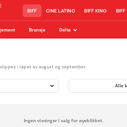
BIFF
CINE LATINO
BIFF KINO
BIFF
gement
Bransje
Delta
slippes i løpet av august og september.
Alle 
Ingen visninger i salg for øyeblikket.