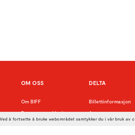
OM OSS
DELTA
Om BIFF
Billettinformasjon
Personvernerklæring
Arenaer
Ved å fortsette å bruke webområdet samtykker du i vår bruk av 
Frivillig