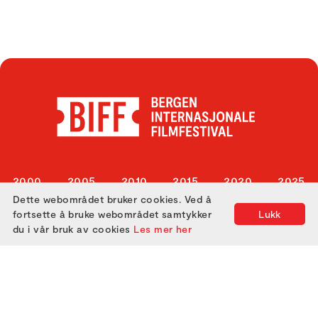
2000
2005
2010
2015
2020
2025
Dette webområdet bruker cookies. Ved å
2001
2006
2011
2016
2021
fortsette å bruke webområdet samtykker
Lukk
2002
2007
2012
2017
2022
du i vår bruk av cookies
Les mer her
2003
2008
2013
2018
2023
2004
2009
2014
2019
2024