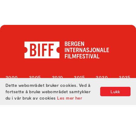
2000
2005
2010
2015
2020
2025
Dette webområdet bruker cookies. Ved å
2001
2006
2011
2016
2021
fortsette å bruke webområdet samtykker
Lukk
2002
2007
2012
2017
2022
du i vår bruk av cookies
Les mer her
2003
2008
2013
2018
2023
2004
2009
2014
2019
2024