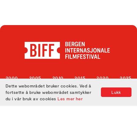
2000
2005
2010
2015
2020
2025
Dette webområdet bruker cookies. Ved å
2001
2006
2011
2016
2021
fortsette å bruke webområdet samtykker
Lukk
2002
2007
2012
2017
2022
du i vår bruk av cookies
Les mer her
2003
2008
2013
2018
2023
2004
2009
2014
2019
2024