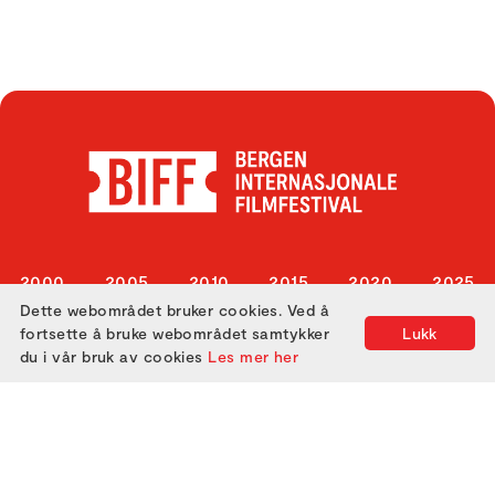
2000
2005
2010
2015
2020
2025
Dette webområdet bruker cookies. Ved å
2001
2006
2011
2016
2021
fortsette å bruke webområdet samtykker
Lukk
2002
2007
2012
2017
2022
du i vår bruk av cookies
Les mer her
2003
2008
2013
2018
2023
2004
2009
2014
2019
2024