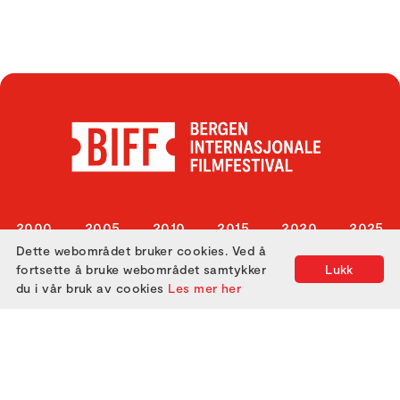
2000
2005
2010
2015
2020
2025
Dette webområdet bruker cookies. Ved å
2001
2006
2011
2016
2021
fortsette å bruke webområdet samtykker
Lukk
2002
2007
2012
2017
2022
du i vår bruk av cookies
Les mer her
2003
2008
2013
2018
2023
2004
2009
2014
2019
2024