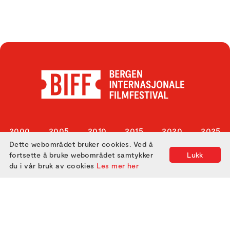
2000
2005
2010
2015
2020
2025
Dette webområdet bruker cookies. Ved å
2001
2006
2011
2016
2021
fortsette å bruke webområdet samtykker
Lukk
2002
2007
2012
2017
2022
du i vår bruk av cookies
Les mer her
2003
2008
2013
2018
2023
2004
2009
2014
2019
2024