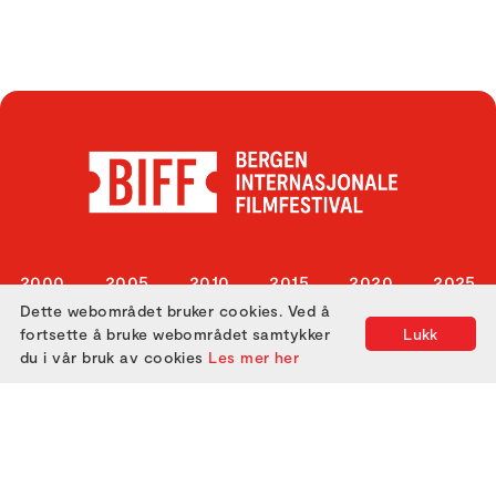
2000
2005
2010
2015
2020
2025
Dette webområdet bruker cookies. Ved å
2001
2006
2011
2016
2021
fortsette å bruke webområdet samtykker
Lukk
2002
2007
2012
2017
2022
du i vår bruk av cookies
Les mer her
2003
2008
2013
2018
2023
2004
2009
2014
2019
2024