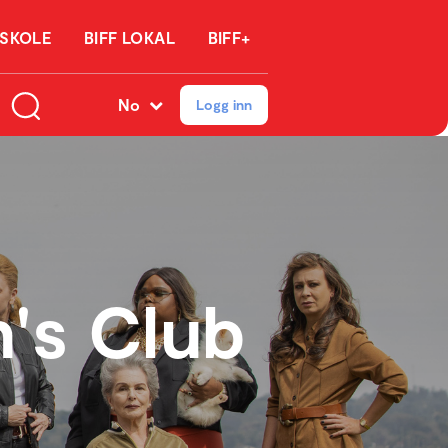
 SKOLE
BIFF LOKAL
BIFF+
No
Logg inn
's Club