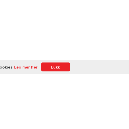
cookies
Les mer her
Lukk