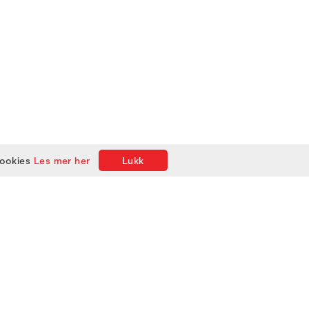
cookies
Les mer her
Lukk