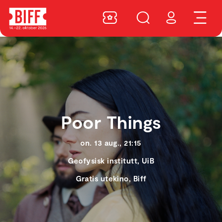
Poor Things
on. 13 aug., 21:15
Geofysisk institutt, UiB
Gratis utekino, Biff