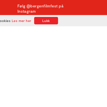
Følg @bergenfilmfest på
Instagram
cookies
Les mer her
Lukk