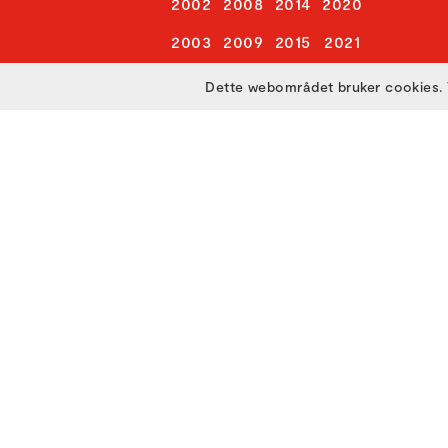
2002
2008
2014
2020
2003
2009
2015
2021
2004
2010
2016
2022
Dette webområdet bruker cookies. 
2005
2011
2017
2023