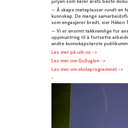
juryen som kårer årets beste doku
— Å skape møteplasser rundt en fel
kunnskap. De mange samarbeidsflat
som engasjerer bredt, sier Håkon 
— Vi er enormt takknemlige for ane
oppmuntring til å fortsette arbeid
andre kunnskapstørste publikummere,
Les mer på uib.no ->
Les mer om Gulluglen ->
Les mer om skoleprogrammet ->
-