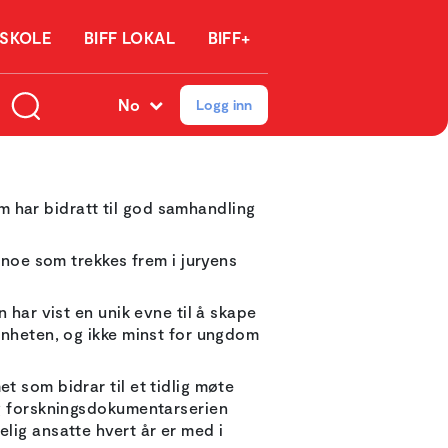
 SKOLE
BIFF LOKAL
BIFF+
No
Logg inn
som har bidratt til god samhandling
r noe som trekkes frem i juryens
 har vist en unik evne til å skape
menheten, og ikke minst for ungdom
t som bidrar til et tidlig møte
og forskningsdokumentarserien
lig ansatte hvert år er med i