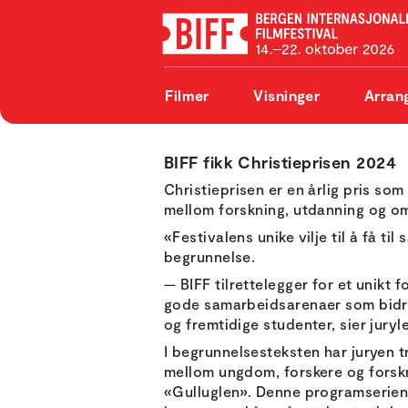
Filmer
Visninger
Arran
BIFF fikk Christieprisen 2024
Christieprisen er en årlig pris som
mellom forskning, utdanning og o
«Festivalens unike vilje til å få t
begrunnelse.
— BIFF tilrettelegger for et unikt 
gode samarbeidsarenaer som bidrar 
og fremtidige studenter, sier jury
I begrunnelsesteksten har juryen t
mellom ungdom, forskere og forskni
«Gulluglen». Denne programserien h