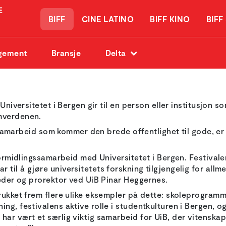
BIFF
CINE LATINO
BIFF KINO
BIFF
gement
Bransje
Delta
 Universitetet i Bergen gir til en person eller institusjon 
mverdenen.
il samarbeid som kommer den brede offentlighet til gode, e
formidlingssamarbeid med Universitetet i Bergen. Festivalen
til å gjøre universitetets forskning tilgjengelig for all
leder og prorektor ved UiB Pinar Heggernes.
rukket frem flere ulike eksempler på dette: skoleprogramme
ng, festivalens aktive rolle i studentkulturen i Bergen, 
ar vært et særlig viktig samarbeid for UiB, der vitenskape