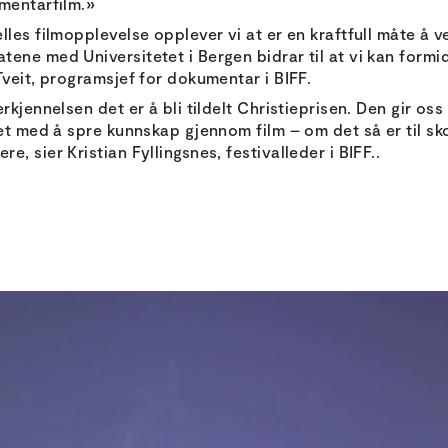
mentarfilm.»
les filmopplevelse opplever vi at er en kraftfull måte å v
ene med Universitetet i Bergen bidrar til at vi kan form
Tveit, programsjef for dokumentar i BIFF.
rkjennelsen det er å bli tildelt Christieprisen. Den gir o
et med å spre kunnskap gjennom film – om det så er til skol
 sier Kristian Fyllingsnes, festivalleder i BIFF..