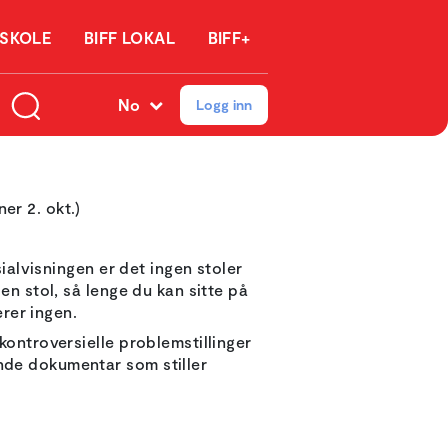
 SKOLE
BIFF LOKAL
BIFF+
No
Logg inn
ner 2. okt.)
sialvisningen er det ingen stoler
en stol, så lenge du kan sitte på
erer ingen.
kontroversielle problemstillinger
nde dokumentar som stiller