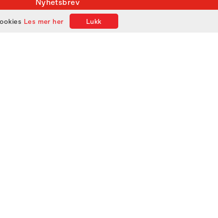
Nyhetsbrev
cookies
Les mer her
Lukk