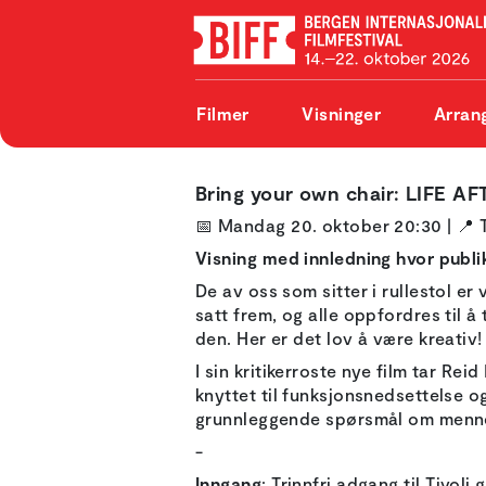
Filmer
Visninger
Arran
Bring your own chair: LIFE AF
📅
Mandag 20. oktober 20:30 |
📍
Visning med innledning hvor publi
De av oss som sitter i rullestol er
satt frem, og alle oppfordres til å
den. Her er det lov å være kreativ! 
I sin kritikerroste nye film tar R
knyttet til funksjonsnedsettelse 
grunnleggende spørsmål om menne
-
Inngang
: Trinnfri adgang til Tivo