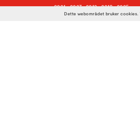
2001
2007
2013
2019
2025
Dette webområdet bruker cookies. 
2002
2008
2014
2020
2003
2009
2015
2021
2004
2010
2016
2022
2005
2011
2017
2023