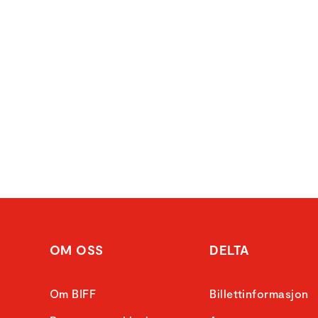
OM OSS
DELTA
Om BIFF
Billettinformasjon