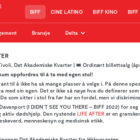
BIFF
CINE LATINO
BIFF KINO
BIFF
gement
Bransje
Delta
TER
Tivoli, Det Akademiske Kvarter |
🎟️
Ordinært billettsalg (åp
kum oppfordres til å ta med egen stol!
 vant til å ikke ha så mange plasser å velge i. På denne spe
 ta med sin egen. Det er ikke så nøye hva du definerer som 
De som sitter i stol fra før har en fordel, men vi diskrimin
eid Davenport (I DIDN’T SEE YOU THERE – BIFF 2022) for seg 
og aktiv dødshjelp. Den rystende
LIFE AFTER
er en granske
skeverd, menneskesyn og medisinsk etikk.
li gjennom Det Akademiske Kvarter fra Håkonsgaten.