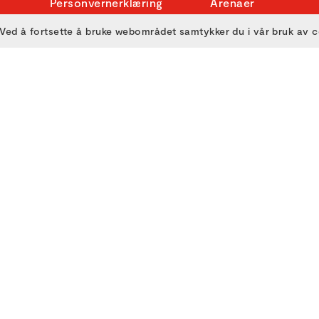
Personvernerklæring
Arenaer
Frivillig
Ved å fortsette å bruke webområdet samtykker du i vår bruk av 
Bransje
Presse
Skole