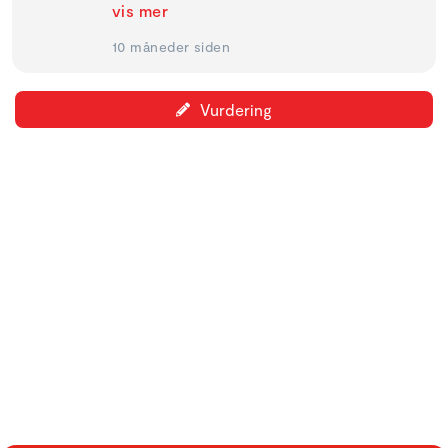
vis mer
10 måneder siden
Vurdering