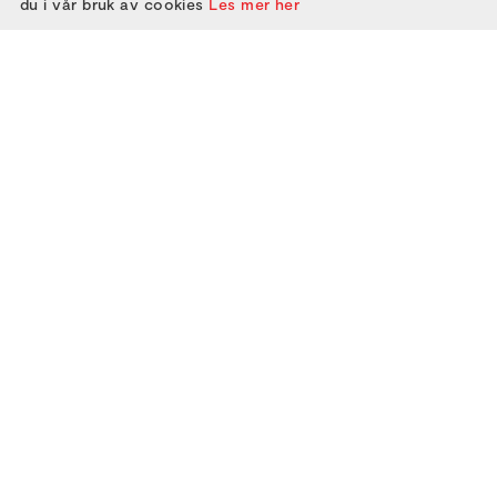
du i vår bruk av cookies
Les mer her
ABOUT US
ATTEND
GET IN TOUCH