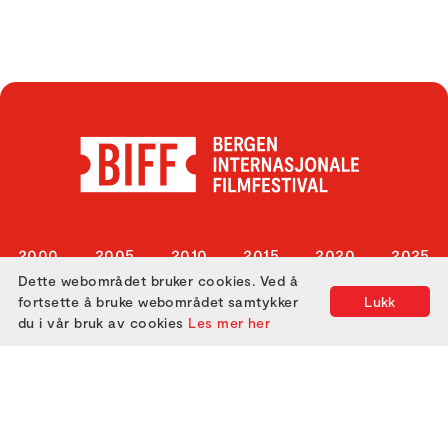
2000
2005
2010
2015
2020
2025
Dette webområdet bruker cookies. Ved å
2001
2006
2011
2016
2021
fortsette å bruke webområdet samtykker
Lukk
2002
2007
2012
2017
2022
du i vår bruk av cookies
Les mer her
2003
2008
2013
2018
2023
2004
2009
2014
2019
2024