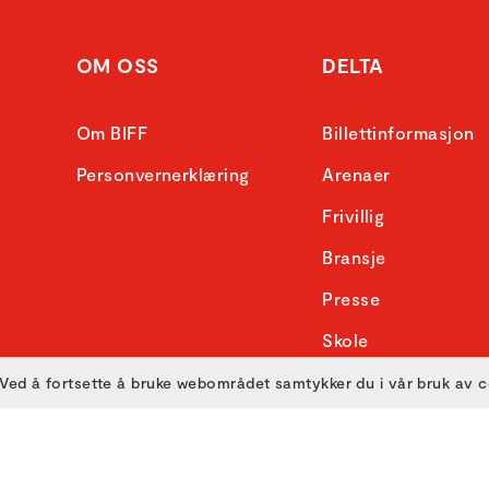
OM OSS
DELTA
Om BIFF
Billettinformasjon
Personvernerklæring
Arenaer
Frivillig
Bransje
Presse
Skole
Ved å fortsette å bruke webområdet samtykker du i vår bruk av 