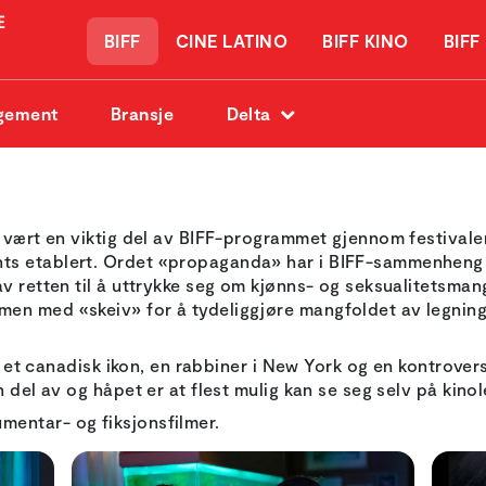
BIFF
CINE LATINO
BIFF KINO
BIFF
gement
Bransje
Delta
r vært en viktig del av BIFF-programmet gjennom festivale
 etablert. Ordet «propaganda» har i BIFF-sammenheng all
v retten til å uttrykke seg om kjønns- og seksualitetsman
n med «skeiv» for å tydeliggjøre mangfoldet av legninge
re et canadisk ikon, en rabbiner i New York og en kontrover
 del av og håpet er at flest mulig kan se seg selv på kino
entar- og fiksjonsfilmer.