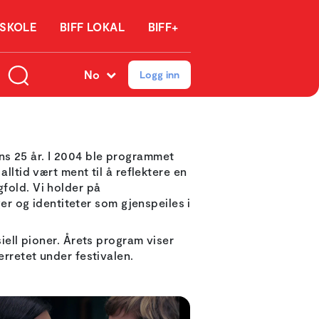
 SKOLE
BIFF LOKAL
BIFF+
No
Logg inn
ns 25 år. I 2004 ble programmet
tid vært ment til å reflektere en
gfold. Vi holder på
r og identiteter som gjenspeiles i
siell pioner. Årets program viser
lerretet under festivalen.