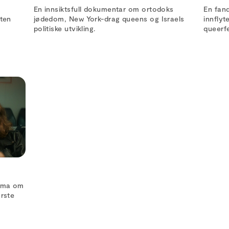
En innsiktsfull dokumentar om ortodoks
En fan
sten
jødedom, New York-drag queens og Israels
innflyt
politiske utvikling.
queerfe
rama om
ørste