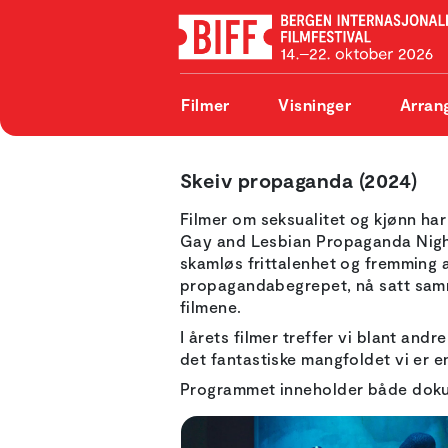
Filmer
Visninger
Arran
Skeiv propaganda (2024)
Filmer om seksualitet og kjønn ha
Gay and Lesbian Propaganda Nights
skamløs frittalenhet og fremming a
propagandabegrepet, nå satt samme
filmene.
I årets filmer treffer vi blant and
det fantastiske mangfoldet vi er en
Programmet inneholder både dokum