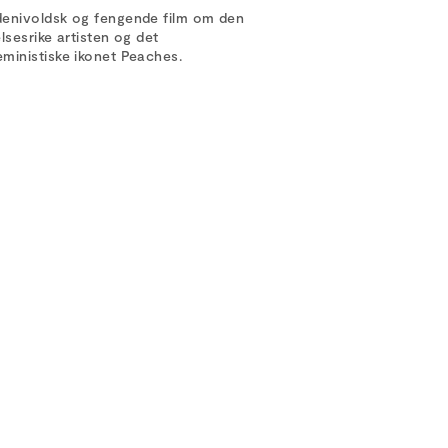
denivoldsk og fengende film om den
elsesrike artisten og det
ministiske ikonet Peaches.