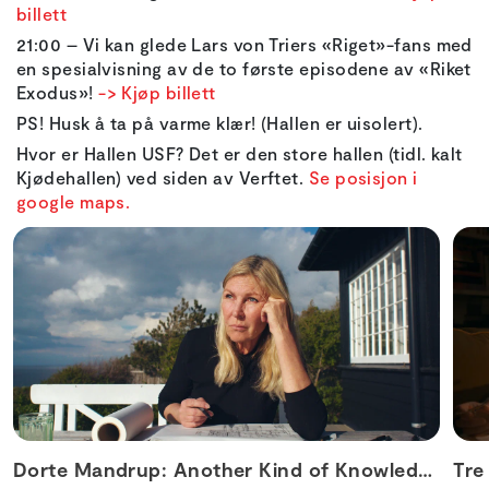
billett
21:00 – Vi kan glede Lars von Triers «Riget»-fans med
en spesialvisning av de to første episodene av «Riket
Exodus»!
-> Kjøp billett
PS! Husk å ta på varme klær! (Hallen er uisolert).
Hvor er Hallen USF? Det er den store hallen (tidl. kalt
Kjødehallen) ved siden av Verftet.
Se posisjon i
google maps.
Dorte Mandrup: Another Kind of Knowledge
Tre