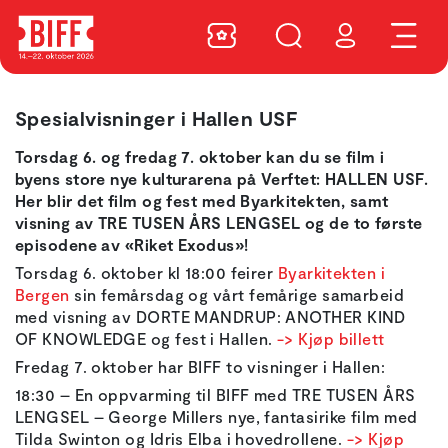
Spesialvisninger i Hallen USF
Torsdag 6. og fredag 7. oktober kan du se film i
byens store nye kulturarena på Verftet: HALLEN USF.
Her blir det film og fest med Byarkitekten, samt
visning av TRE TUSEN ÅRS LENGSEL og de to første
episodene av «Riket Exodus»!
Torsdag 6. oktober kl 18:00 feirer
Byarkitekten i
Bergen
sin femårsdag og vårt femårige samarbeid
med visning av DORTE MANDRUP: ANOTHER KIND
OF KNOWLEDGE og fest i Hallen.
-> Kjøp billett
Fredag 7. oktober har BIFF to visninger i Hallen:
18:30 – En oppvarming til BIFF med TRE TUSEN ÅRS
LENGSEL – George Millers nye, fantasirike film med
Tilda Swinton og Idris Elba i hovedrollene.
-> Kjøp