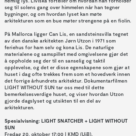
nemlig lys. Liviskä forteller om hvordan han forholder
seg til solens gang over himmelen når han tegner
bygninger, og om hvordan lyset kan møte
arkitekturen som en bue møter strengene på en fiolin.
På Mallorca ligger Can Lis, en sandsteinsvilla tegnet
av den danske arkitekten Jørn Utzon i 1971 som
feriehus for ham selv og kona Lis. De naturlige
materialene og samspillet med omgivelsene gjør det
å oppholde seg der til en sanselig og taktil
opplevelse, og det er disse egenskapene som gjør at
huset i dag ofte trekkes frem som et hovedverk innen
det forrige århundrets arkitektur. Dokumentarfilmen
LIGHT WITHOUT SUN tar oss med til dette
bemerkelsesverdige huset, og viser hvordan Utzon
gjorde dagslyset og utsikten til en del av
arkitekturen.
Spesialvisning: LIGHT SNATCHER + LIGHT WITHOUT
SUN
Fredag 20. oktober 17:00 | KMD (UiB),