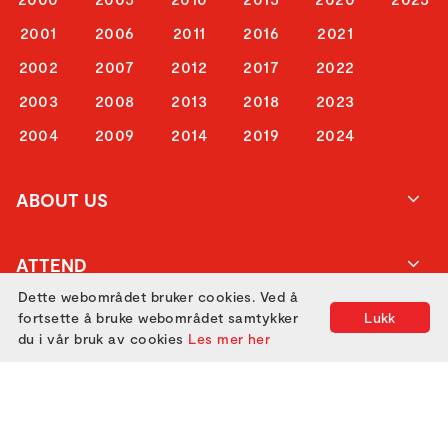
2001
2006
2011
2016
2021
2002
2007
2012
2017
2022
2003
2008
2013
2018
2023
2004
2009
2014
2019
2024
ABOUT US
ATTEND
Dette webområdet bruker cookies. Ved å
fortsette å bruke webområdet samtykker
Lukk
GET IN TOUCH
du i vår bruk av cookies
Les mer her