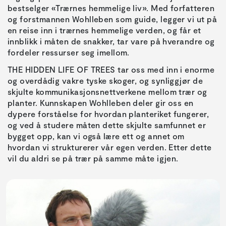
bestselger «Trærnes hemmelige liv». Med forfatteren
og forstmannen Wohlleben som guide, legger vi ut på
en reise inn i trærnes hemmelige verden, og får et
innblikk i måten de snakker, tar vare på hverandre og
fordeler ressurser seg imellom.
THE HIDDEN LIFE OF TREES tar oss med inn i enorme
og overdådig vakre tyske skoger, og synliggjør de
skjulte kommunikasjonsnettverkene mellom trær og
planter. Kunnskapen Wohlleben deler gir oss en
dypere forståelse for hvordan planteriket fungerer,
og ved å studere måten dette skjulte samfunnet er
bygget opp, kan vi også lære ett og annet om
hvordan vi strukturerer vår egen verden. Etter dette
vil du aldri se på trær på samme måte igjen.