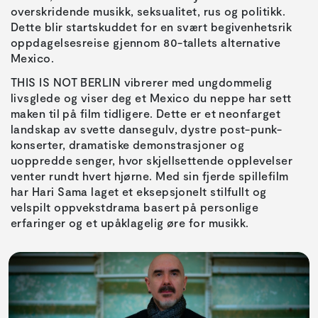
overskridende musikk, seksualitet, rus og politikk.
Dette blir startskuddet for en svært begivenhetsrik
oppdagelsesreise gjennom 80-tallets alternative
Mexico.
THIS IS NOT BERLIN vibrerer med ungdommelig
livsglede og viser deg et Mexico du neppe har sett
maken til på film tidligere. Dette er et neonfarget
landskap av svette dansegulv, dystre post-punk-
konserter, dramatiske demonstrasjoner og
uoppredde senger, hvor skjellsettende opplevelser
venter rundt hvert hjørne. Med sin fjerde spillefilm
har Hari Sama laget et eksepsjonelt stilfullt og
velspilt oppvekstdrama basert på personlige
erfaringer og et upåklagelig øre for musikk.