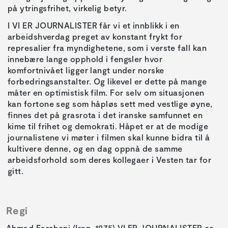
på ytringsfrihet, virkelig betyr.
I VI ER JOURNALISTER får vi et innblikk i en
arbeidshverdag preget av konstant frykt for
represalier fra myndighetene, som i verste fall kan
innebære lange opphold i fengsler hvor
komfortnivået ligger langt under norske
forbedringsanstalter. Og likevel er dette på mange
måter en optimistisk film. For selv om situasjonen
kan fortone seg som håpløs sett med vestlige øyne,
finnes det på grasrota i det iranske samfunnet en
kime til frihet og demokrati. Håpet er at de modige
journalistene vi møter i filmen skal kunne bidra til å
kultivere denne, og en dag oppnå de samme
arbeidsforhold som deres kollegaer i Vesten tar for
gitt.
Regi
Ahmad Farahani (Iran, 1975) VI ER JOURNALISTER er