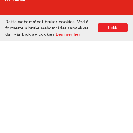
GET IN TOUCH
Dette webområdet bruker cookies. Ved å
fortsette å bruke webområdet samtykker
Lukk
du i vår bruk av cookies
Les mer her
Utviklet med
av
Filmgrail!