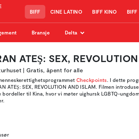
BIFF
CINE LATINO
BIFF KINO
BIFF
gement
Bransje
Delta
RAN ATEŞ: SEX, REVOLUTIO
turhuset | Gratis, åpent for alle
v menneskerettighetsprogrammet
Checkpoints
. I dette pro
AN ATEŞ: SEX, REVOLUTION AND ISLAM. Filmen introdusere
ke bordeller til Kina, hvor vi møter uighursk LGBTQ-ungdo
er.
issør