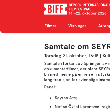
Filmer
Visninger
Arran
Samtale om SEY
Torsdag 21. oktober, 16:15 | Kul
Samtale i forkant av åpningen a
dokumentarfilmer, deriblant SEYR
bli med henne på en reise fra tys
lang tradisjon for kvinnelige imam
Panel:
Seyran Ateş
Nefise Özkal Lorentzen, reg