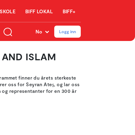
 SKOLE
BIFF LOKAL
BIFF+
No
Logg inn
N AND ISLAM
grammet finner du årets sterkeste
r oss for Seyran Ateş, og lar oss
m og representanter for en 300 år