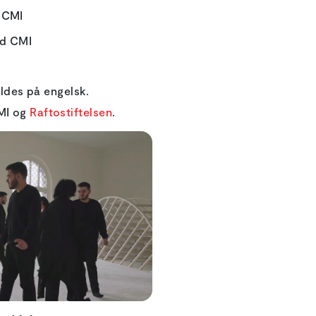
 CMI
ed CMI
oldes på engelsk.
MI og
Raftostiftelsen
.