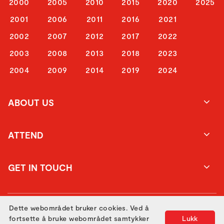
2000
2005
2010
2015
2020
2025
2001
2006
2011
2016
2021
2002
2007
2012
2017
2022
2003
2008
2013
2018
2023
2004
2009
2014
2019
2024
ABOUT US
ATTEND
GET IN TOUCH
Dette webområdet bruker cookies. Ved å
fortsette å bruke webområdet samtykker
Lukk