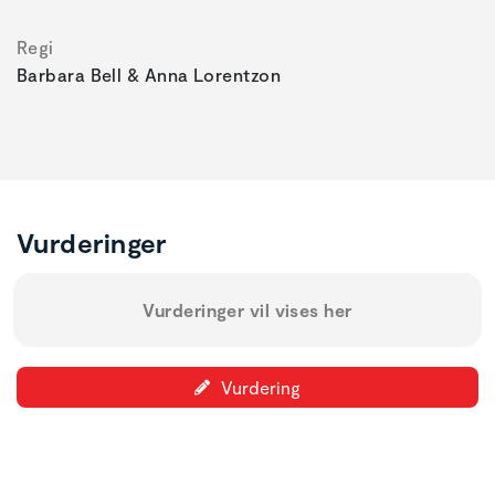
Regi
Barbara Bell & Anna Lorentzon
Vurderinger
Vurderinger vil vises her
Vurdering