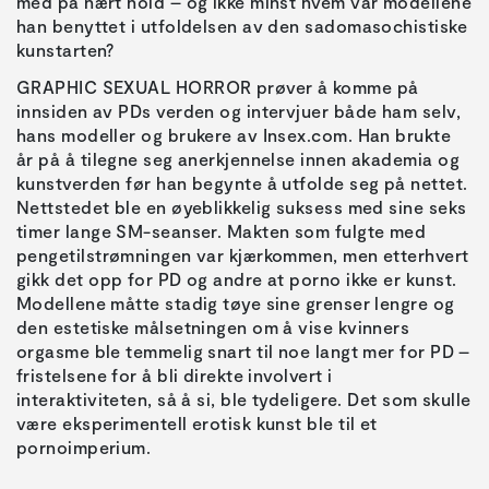
med på nært hold – og ikke minst hvem var modellene
han benyttet i utfoldelsen av den sadomasochistiske
kunstarten?
GRAPHIC SEXUAL HORROR prøver å komme på
innsiden av PDs verden og intervjuer både ham selv,
hans modeller og brukere av Insex.com. Han brukte
år på å tilegne seg anerkjennelse innen akademia og
kunstverden før han begynte å utfolde seg på nettet.
Nettstedet ble en øyeblikkelig suksess med sine seks
timer lange SM-seanser. Makten som fulgte med
pengetilstrømningen var kjærkommen, men etterhvert
gikk det opp for PD og andre at porno ikke er kunst.
Modellene måtte stadig tøye sine grenser lengre og
den estetiske målsetningen om å vise kvinners
orgasme ble temmelig snart til noe langt mer for PD –
fristelsene for å bli direkte involvert i
interaktiviteten, så å si, ble tydeligere. Det som skulle
være eksperimentell erotisk kunst ble til et
pornoimperium.