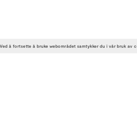
Ved å fortsette å bruke webområdet samtykker du i vår bruk av 
OM OSS
DELTA
Om BIFF
Billettinformasjon