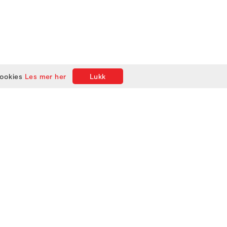
cookies
Les mer her
Lukk
TA KONTAKT
Kontakt