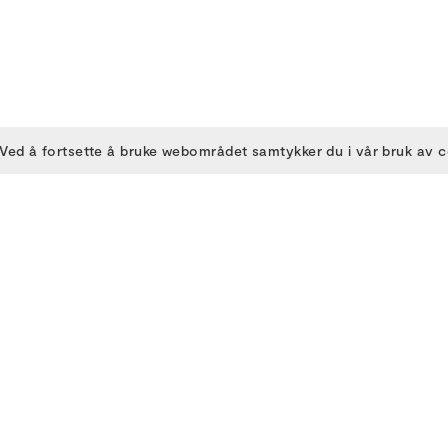
Ved å fortsette å bruke webområdet samtykker du i vår bruk av 
OM OSS
DELTA
Om BIFF
Billettinformasjon