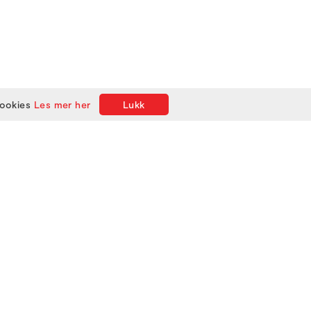
cookies
Les mer her
Lukk
TA KONTAKT
Kontakt